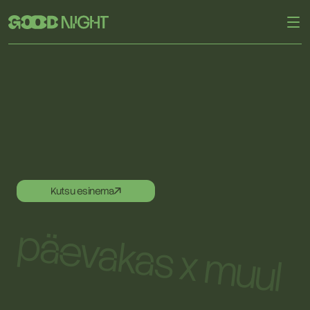
Kutsu esinema
päevakas x muul
RAP – PARTY – DANCE