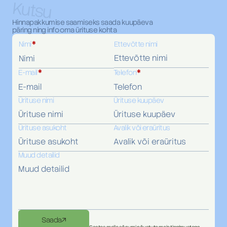
Kutsu
päevakas x muul
Hinnapakkumise saamiseks saada kuupäeva 
päring ning info oma ürituse kohta
esinema
*
*
Artist
Nimi
Ettevõtte nimi
*
*
E-mail
Telefon
Ürituse nimi
Ürituse kuupäev
Ürituse asukoht
Avalik või eraüritus
Muud detailid
Saada